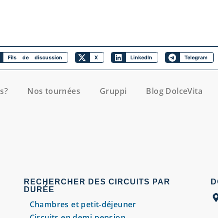
Fils de discussion
X
LinkedIn
Telegram
s?
Nos tournées
Gruppi
Blog DolceVita
RECHERCHER DES CIRCUITS PAR
D
DURÉE
Chambres et petit-déjeuner
Circuits en demi-pension