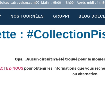
dolcevitatravelsm.com
Matin : 9h00 - 13h00 - Après-midi : 14h3
?
NOS TOURNÉES
GRUPPI
BLOG DOLCE
tte : #CollectionP
Ops... Aucun circuit n'a été trouvé pour le mom
ACTEZ-NOUS
pour obtenir les informations que vous recher
ou alternative.