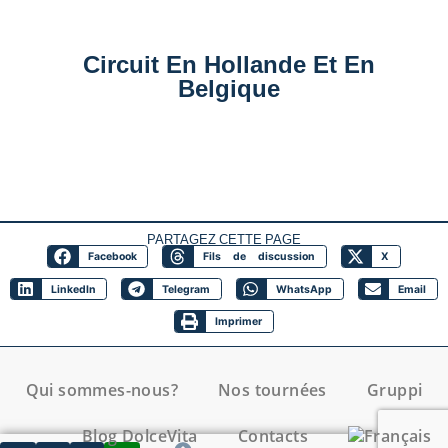
Circuit En Hollande Et En
Belgique
PARTAGEZ CETTE PAGE
Facebook
Fils de discussion
X
LinkedIn
Telegram
WhatsApp
Email
Imprimer
Qui sommes-nous?
Nos tournées
Gruppi
Blog DolceVita
Contacts