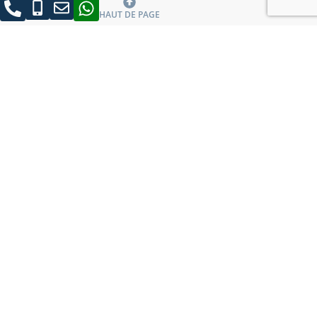
HAUT DE PAGE
RECHERCHE DE CIRCUITS PAR TYPE
Lacs italiens
City Break
Montagne
Religieux
Mode italienne
Circuits ave c croisière
Relax
Îles
Marchés de Noël
Mer