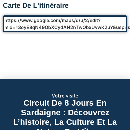
Carte De L'itinéraire
https://www.google.com/maps/d/u/2/edit?
mid=13oyE8qN49ObXCydAN2nTwObxUvwK2uY&usp=sh
Votre visite
Circuit De 8 Jours En
Sardaigne : Découvrez
L’histoire, La Culture Et La