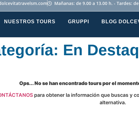
dolcevitatravelsm.com
Mañanas: de 9.00 a 13.00 h. - Tardes: de
NUESTROS TOURS
GRUPPI
BLOG DOLCE
tegoría: En Desta
Ops... No se han encontrado tours por el momento 
ONTÁCTANOS
para obtener la información que buscas y co
alternativa.