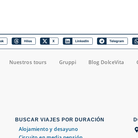
ook
Hilos
X
LinkedIn
Telegram
Nuestros tours
Gruppi
Blog DolceVita
BUSCAR VIAJES POR DURACIÓN
D
Alojamiento y desayuno
Circuito en media pensión