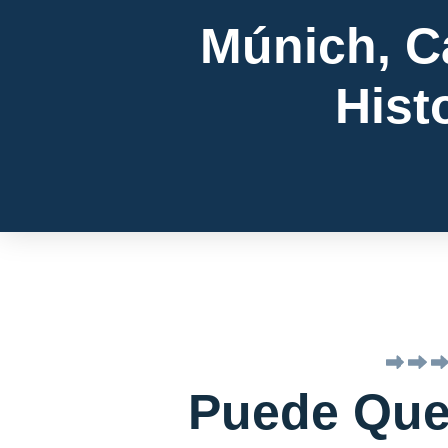
Múnich, Ca
Hist
Puede Qu