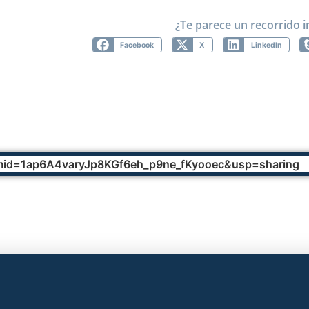
¿Te parece un recorrido i
Facebook
X
LinkedIn
?mid=1ap6A4varyJp8KGf6eh_p9ne_fKyooec&usp=sharing