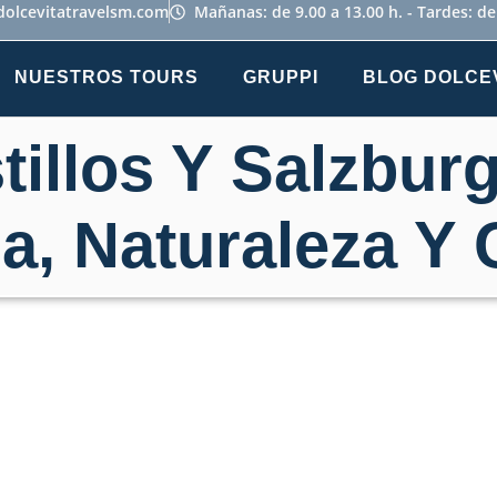
dolcevitatravelsm.com
Mañanas: de 9.00 a 13.00 h. - Tardes: de
NUESTROS TOURS
GRUPPI
BLOG DOLCE
tillos Y Salzburg
ia, Naturaleza Y 