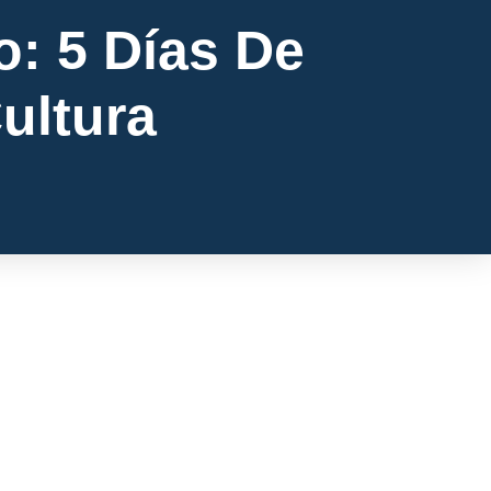
o: 5 Días De
Cultura